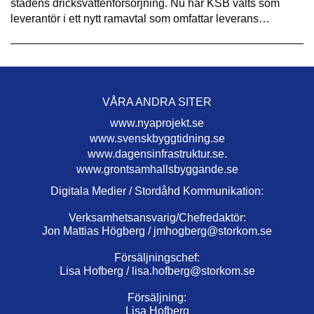
stadens dricksvattenförsörjning. Nu har KSB valts som
leverantör i ett nytt ramavtal som omfattar leverans…
VÅRA ANDRA SITER
www.nyaprojekt.se
www.svenskbyggtidning.se
www.dagensinfrastruktur.se.
www.grontsamhallsbyggande.se
Digitala Medier / Stordåhd Kommunikation:
Verksamhetsansvarig/Chefredaktör:
Jon Mattias Högberg /
jmhogberg@storkom.se
Försäljningschef:
Lisa Hofberg /
lisa.hofberg@storkom.se
Försäljning:
Lisa Hofberg