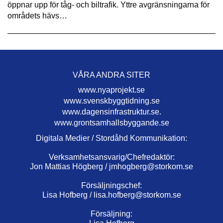
öppnar upp för tåg- och biltrafik. Yttre avgränsningarna för
områdets hävs…
VÅRA ANDRA SITER
www.nyaprojekt.se
www.svenskbyggtidning.se
www.dagensinfrastruktur.se.
www.grontsamhallsbyggande.se
Digitala Medier / Stordåhd Kommunikation:
Verksamhetsansvarig/Chefredaktör:
Jon Mattias Högberg /
jmhogberg@storkom.se
Försäljningschef:
Lisa Hofberg /
lisa.hofberg@storkom.se
Försäljning: