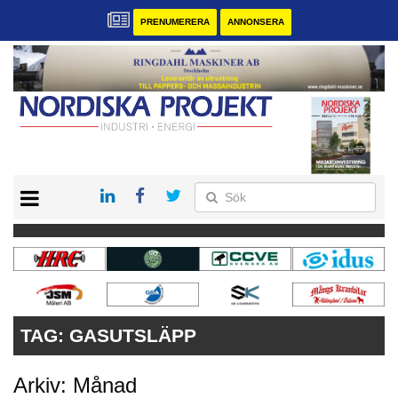
PRENUMERERA
ANNONSERA
START
KONTAKT
VÅRA ANDRA MAGASIN
PRENUMERERA
ANNONSERA
TAG:
GASUTSLÄPP
Arkiv: Månad