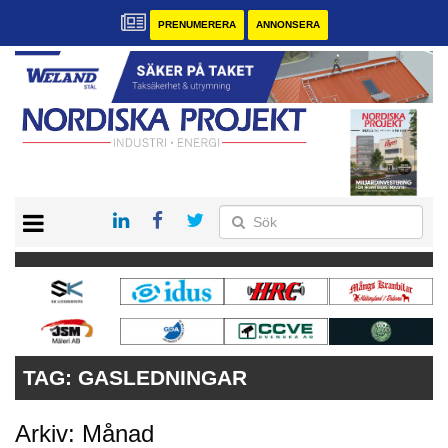
PRENUMERERA
ANNONSERA
START
KONTAKT
VÅRA ANDRA MAGASIN
PRENUMERERA
ANNONSERA
TAG:
GASLEDNINGAR
Arkiv: Månad