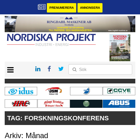
PRENUMERERA
ANNONSERA
START
KONTAKT
VÅRA ANDRA MAGASIN
PRENUMERERA
ANNONSERA
TAG:
FORSKNINGSKONFERENS
Arkiv: Månad