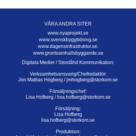
VÅRA ANDRA SITER
www.nyaprojekt.se
www.svenskbyggtidning.se
www.dagensinfrastruktur.se.
www.grontsamhallsbyggande.se
Digitala Medier / Stordåhd Kommunikation:
Verksamhetsansvarig/Chefredaktör:
Jon Mattias Högberg /
jmhogberg@storkom.se
Försäljningschef:
Lisa Hofberg /
lisa.hofberg@storkom.se
Försäljning:
Lisa Hofberg
lisa.hofberg@storkom.se
Produktion: