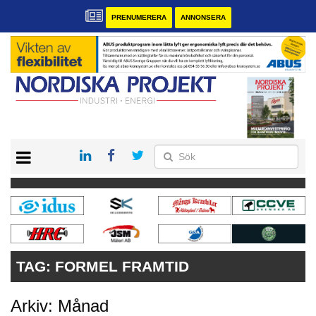
PRENUMERERA
ANNONSERA
START
KONTAKT
VÅRA ANDRA MAGASIN
PRENUMERERA
ANNONSERA
TAG:
FORMEL FRAMTID
Arkiv: Månad