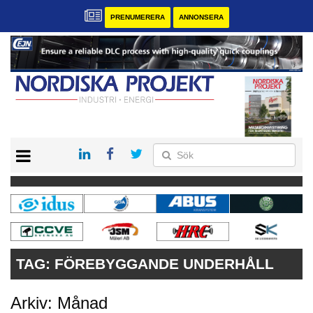
PRENUMERERA
ANNONSERA
START
KONTAKT
VÅRA ANDRA MAGASIN
PRENUMERERA
ANNONSERA
TAG:
FÖREBYGGANDE UNDERHÅLL
Arkiv: Månad