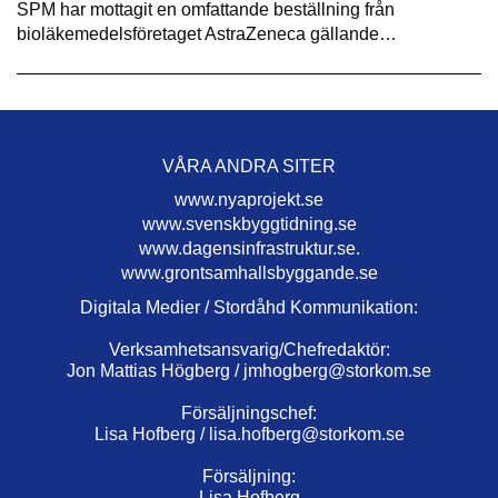
SPM har mottagit en omfattande beställning från
bioläkemedelsföretaget AstraZeneca gällande…
VÅRA ANDRA SITER
www.nyaprojekt.se
www.svenskbyggtidning.se
www.dagensinfrastruktur.se.
www.grontsamhallsbyggande.se
Digitala Medier / Stordåhd Kommunikation:
Verksamhetsansvarig/Chefredaktör:
Jon Mattias Högberg /
jmhogberg@storkom.se
Försäljningschef:
Lisa Hofberg /
lisa.hofberg@storkom.se
Försäljning:
Lisa Hofberg