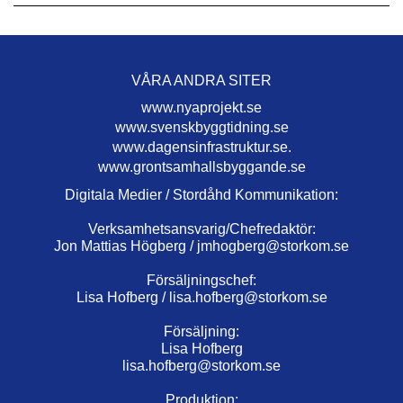
VÅRA ANDRA SITER
www.nyaprojekt.se
www.svenskbyggtidning.se
www.dagensinfrastruktur.se.
www.grontsamhallsbyggande.se
Digitala Medier / Stordåhd Kommunikation:
Verksamhetsansvarig/Chefredaktör:
Jon Mattias Högberg /
jmhogberg@storkom.se
Försäljningschef:
Lisa Hofberg /
lisa.hofberg@storkom.se
Försäljning:
Lisa Hofberg
lisa.hofberg@storkom.se
Produktion: