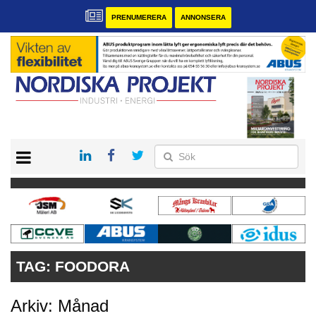
PRENUMERERA
ANNONSERA
START
KONTAKT
VÅRA ANDRA MAGASIN
PRENUMERERA
ANNONSERA
TAG:
FOODORA
Arkiv: Månad