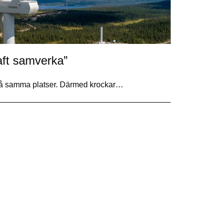
aft samverka”
 på samma platser. Därmed krockar…