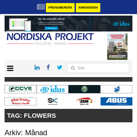
PRENUMERERA
ANNONSERA
START
KONTAKT
VÅRA ANDRA MAGASIN
PRENUMERERA
ANNONSERA
TAG:
FLOWERS
Arkiv: Månad