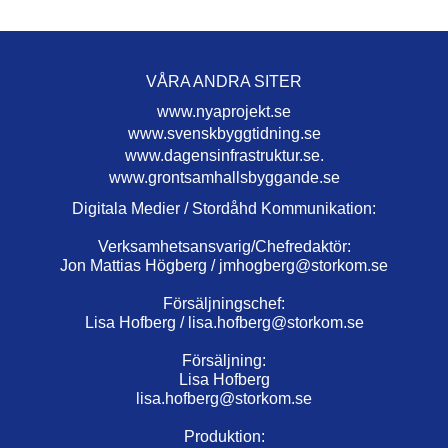
VÅRA ANDRA SITER
www.nyaprojekt.se
www.svenskbyggtidning.se
www.dagensinfrastruktur.se.
www.grontsamhallsbyggande.se
Digitala Medier / Stordåhd Kommunikation:
Verksamhetsansvarig/Chefredaktör:
Jon Mattias Högberg /
jmhogberg@storkom.se
Försäljningschef:
Lisa Hofberg /
lisa.hofberg@storkom.se
Försäljning:
Lisa Hofberg
lisa.hofberg@storkom.se
Produktion: