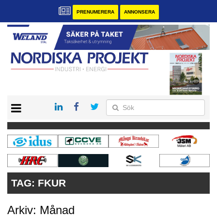
PRENUMERERA
ANNONSERA
START
KONTAKT
VÅRA ANDRA MAGASIN
PRENUMERERA
ANNONSERA
TAG:
FKUR
Arkiv: Månad