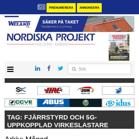
PRENUMERERA
ANNONSERA
START
KONTAKT
VÅRA ANDRA MAGASIN
PRENUMERERA
ANNONSERA
TAG:
FJÄRRSTYRD OCH 5G-
UPPKOPPLAD VIRKESLASTARE