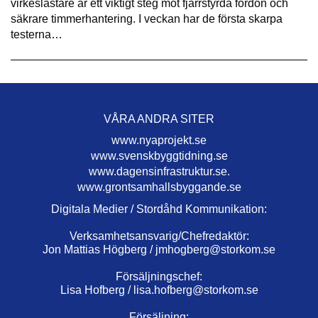
virkeslastare är ett viktigt steg mot fjärrstyrda fordon och
säkrare timmerhantering. I veckan har de första skarpa
testerna…
VÅRA ANDRA SITER
www.nyaprojekt.se
www.svenskbyggtidning.se
www.dagensinfrastruktur.se.
www.grontsamhallsbyggande.se
Digitala Medier / Stordåhd Kommunikation:
Verksamhetsansvarig/Chefredaktör:
Jon Mattias Högberg /
jmhogberg@storkom.se
Försäljningschef:
Lisa Hofberg /
lisa.hofberg@storkom.se
Försäljning: