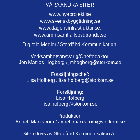
VÅRA ANDRA SITER
www.nyaprojekt.se
www.svenskbyggtidning.se
www.dagensinfrastruktur.se.
www.grontsamhallsbyggande.se
Digitala Medier / Stordåhd Kommunikation:
Verksamhetsansvarig/Chefredaktör:
Jon Mattias Högberg /
jmhogberg@storkom.se
Försäljningschef:
Lisa Hofberg /
lisa.hofberg@storkom.se
Försäljning:
Lisa Hofberg
lisa.hofberg@storkom.se
Produktion:
Anneli Markström /
anneli.markstrom@storkom.se
Siten drivs av Stordåhd Kommunikation AB