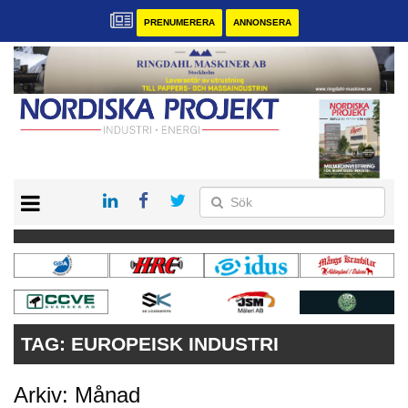
PRENUMERERA
ANNONSERA
START
KONTAKT
VÅRA ANDRA MAGASIN
PRENUMERERA
ANNONSERA
TAG:
EUROPEISK INDUSTRI
Arkiv: Månad