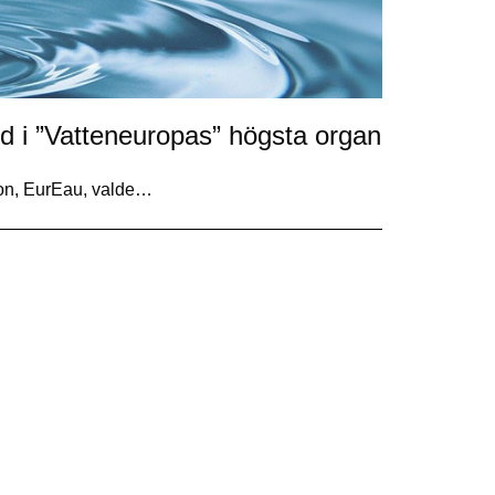
ld i ”Vatteneuropas” högsta organ
on, EurEau, valde…