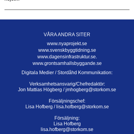
VÅRA ANDRA SITER
www.nyaprojekt.se
www.svenskbyggtidning.se
www.dagensinfrastruktur.se.
www.grontsamhallsbyggande.se
Digitala Medier / Stordåhd Kommunikation:
Verksamhetsansvarig/Chefredaktör:
Jon Mattias Högberg /
jmhogberg@storkom.se
Försäljningschef:
Lisa Hofberg /
lisa.hofberg@storkom.se
Försäljning:
Lisa Hofberg
lisa.hofberg@storkom.se