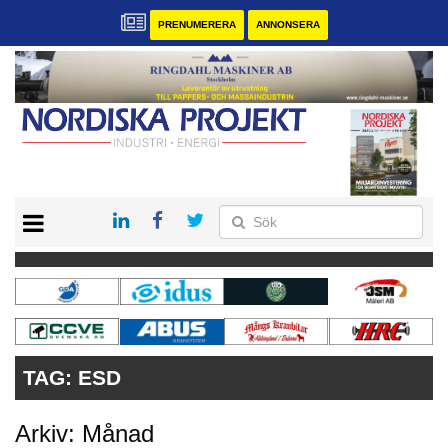
PRENUMERERA
ANNONSERA
START
KONTAKT
VÅRA ANDRA MAGASIN
PRENUMERERA
ANNONSERA
TAG:
ESD
Arkiv: Månad