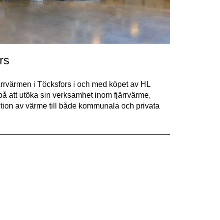
rs
järrvärmen i Töcksfors i och med köpet av HL
på att utöka sin verksamhet inom fjärrvärme,
bution av värme till både kommunala och privata