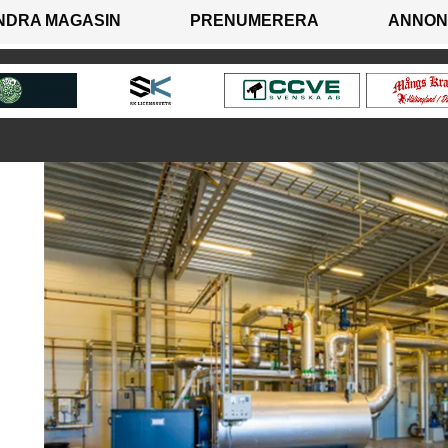
NDRA MAGASIN
PRENUMERERA
ANNON