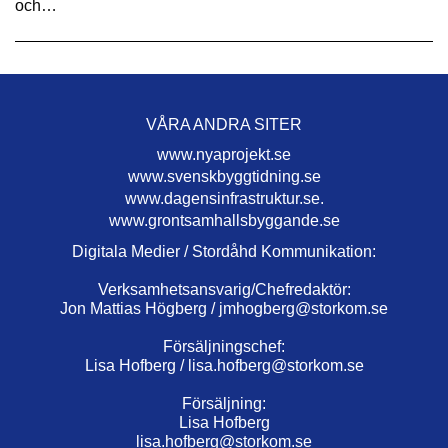
och…
VÅRA ANDRA SITER
www.nyaprojekt.se
www.svenskbyggtidning.se
www.dagensinfrastruktur.se.
www.grontsamhallsbyggande.se
Digitala Medier / Stordåhd Kommunikation:
Verksamhetsansvarig/Chefredaktör:
Jon Mattias Högberg /
jmhogberg@storkom.se
Försäljningschef:
Lisa Hofberg /
lisa.hofberg@storkom.se
Försäljning:
Lisa Hofberg
lisa.hofberg@storkom.se