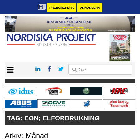
PRENUMERERA
ANNONSERA
START
KONTAKT
VÅRA ANDRA MAGASIN
PRENUMERERA
ANNONSERA
TAG:
EON; ELFÖRBRUKNING
Arkiv: Månad