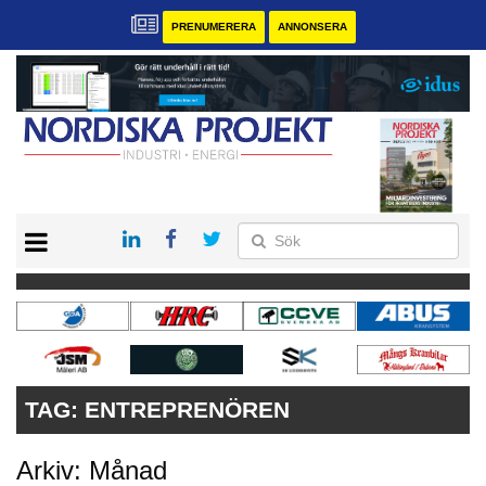
PRENUMERERA
ANNONSERA
START
KONTAKT
VÅRA ANDRA MAGASIN
PRENUMERERA
ANNONSERA
TAG:
ENTREPRENÖREN
Arkiv: Månad