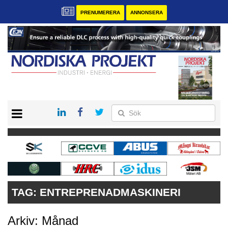
PRENUMERERA
ANNONSERA
START
KONTAKT
VÅRA ANDRA MAGASIN
PRENUMERERA
ANNONSERA
TAG:
ENTREPRENADMASKINERI
Arkiv: Månad