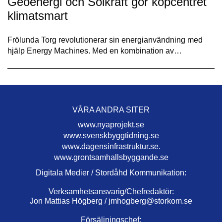
Geoenergi och Solkraft gör köpcentret
klimatsmart
Frölunda Torg revolutionerar sin energianvändning med
hjälp Energy Machines. Med en kombination av…
VÅRA ANDRA SITER
www.nyaprojekt.se
www.svenskbyggtidning.se
www.dagensinfrastruktur.se.
www.grontsamhallsbyggande.se
Digitala Medier / Stordåhd Kommunikation:
Verksamhetsansvarig/Chefredaktör:
Jon Mattias Högberg /
jmhogberg@storkom.se
Försäljningschef: