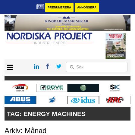
PRENUMERERA
ANNONSERA
START
KONTAKT
VÅRA ANDRA MAGASIN
PRENUMERERA
ANNONSERA
TAG:
ENERGY MACHINES
Arkiv: Månad