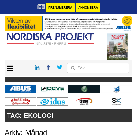
PRENUMERERA
ANNONSERA
START
KONTAKT
VÅRA ANDRA MAGASIN
PRENUMERERA
ANNONSERA
TAG:
EKOLOGI
Arkiv: Månad