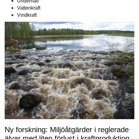
Underhåll
Vattenkraft
Vindkraft
Ny forskning: Miljöåtgärder i reglerade
älvar med liten förlust i kraftproduktion