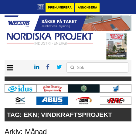
PRENUMERERA
ANNONSERA
START
KONTAKT
VÅRA ANDRA MAGASIN
PRENUMERERA
ANNONSERA
TAG:
EKN; VINDKRAFTSPROJEKT
Arkiv: Månad