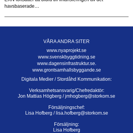
havsbaserade…
VÅRA ANDRA SITER
www.nyaprojekt.se
www.svenskbyggtidning.se
www.dagensinfrastruktur.se.
www.grontsamhallsbyggande.se
Digitala Medier / Stordåhd Kommunikation:
Verksamhetsansvarig/Chefredaktör:
Jon Mattias Högberg /
jmhogberg@storkom.se
Försäljningschef:
Lisa Hofberg /
lisa.hofberg@storkom.se
Försäljning:
Lisa Hofberg