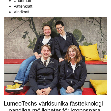
Underhåll
Vattenkraft
Vindkraft
LumeoTechs världsunika fästteknologi
– oändliga möjligheter för kroppsnära