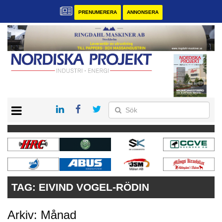
PRENUMERERA
ANNONSERA
START
KONTAKT
VÅRA ANDRA MAGASIN
PRENUMERERA
ANNONSERA
TAG:
EIVIND VOGEL-RÖDIN
Arkiv: Månad