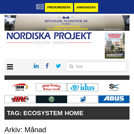
PRENUMERERA
ANNONSERA
START
KONTAKT
VÅRA ANDRA MAGASIN
PRENUMERERA
ANNONSERA
TAG:
ECOSYSTEM HOME
Arkiv: Månad