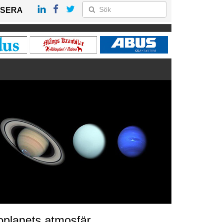
SERA
oplanets atmosfär