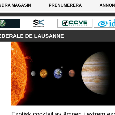
NDRA MAGASIN
PRENUMERERA
ANNON
EDERALE DE LAUSANNE
Exotisk cocktail av ämnen i extrem ex