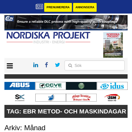
PRENUMERERA
ANNONSERA
START
KONTAKT
VÅRA ANDRA MAGASIN
PRENUMERERA
ANNONSERA
TAG:
EBR METOD- OCH MASKINDAGAR
Arkiv: Månad