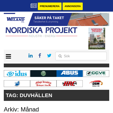
PRENUMERERA
ANNONSERA
START
KONTAKT
VÅRA ANDRA MAGASIN
PRENUMERERA
ANNONSERA
TAG:
DUVHÄLLEN
Arkiv: Månad