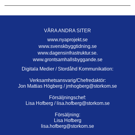
VÅRA ANDRA SITER
www.nyaprojekt.se
www.svenskbyggtidning.se
www.dagensinfrastruktur.se.
www.grontsamhallsbyggande.se
Digitala Medier / Stordåhd Kommunikation:
Verksamhetsansvarig/Chefredaktör:
Jon Mattias Högberg /
jmhogberg@storkom.se
Försäljningschef:
Lisa Hofberg /
lisa.hofberg@storkom.se
Försäljning:
Lisa Hofberg
lisa.hofberg@storkom.se