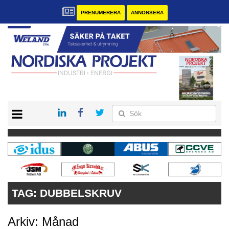
PRENUMERERA
ANNONSERA
START
KONTAKT
VÅRA ANDRA MAGASIN
PRENUMERERA
ANNONSERA
TAG:
DUBBELSKRUV
Arkiv: Månad