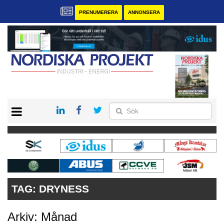
PRENUMERERA
ANNONSERA
START
KONTAKT
VÅRA ANDRA MAGASIN
PRENUMERERA
ANNONSERA
TAG:
DRYNESS
Arkiv: Månad