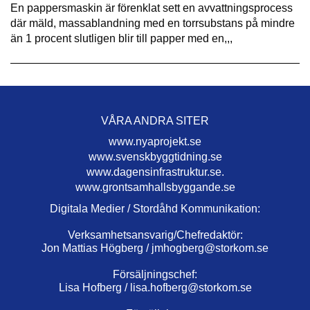
En pappersmaskin är förenklat sett en avvattningsprocess
där mäld, massablandning med en torrsubstans på mindre
än 1 procent slutligen blir till papper med en,,,
VÅRA ANDRA SITER
www.nyaprojekt.se
www.svenskbyggtidning.se
www.dagensinfrastruktur.se.
www.grontsamhallsbyggande.se
Digitala Medier / Stordåhd Kommunikation:
Verksamhetsansvarig/Chefredaktör:
Jon Mattias Högberg /
jmhogberg@storkom.se
Försäljningschef:
Lisa Hofberg /
lisa.hofberg@storkom.se