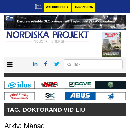
PRENUMERERA
ANNONSERA
START
KONTAKT
VÅRA ANDRA MAGASIN
PRENUMERERA
ANNONSERA
TAG:
DOKTORAND VID LIU
Arkiv: Månad