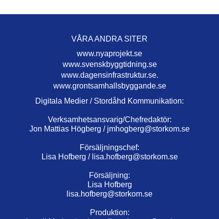
VÅRA ANDRA SITER
www.nyaprojekt.se
www.svenskbyggtidning.se
www.dagensinfrastruktur.se.
www.grontsamhallsbyggande.se
Digitala Medier / Stordåhd Kommunikation:
Verksamhetsansvarig/Chefredaktör:
Jon Mattias Högberg /
jmhogberg@storkom.se
Försäljningschef:
Lisa Hofberg /
lisa.hofberg@storkom.se
Försäljning:
Lisa Hofberg
lisa.hofberg@storkom.se
Produktion: