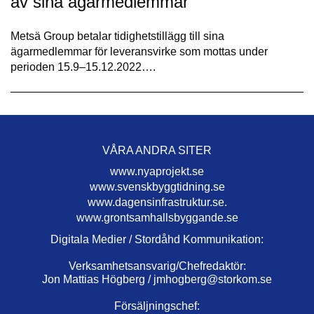
av sina ägarmedlemmar
Metsä Group betalar tidighetstillägg till sina
ägarmedlemmar för leveransvirke som mottas under
perioden 15.9–15.12.2022….
VÅRA ANDRA SITER
www.nyaprojekt.se
www.svenskbyggtidning.se
www.dagensinfrastruktur.se.
www.grontsamhallsbyggande.se
Digitala Medier / Stordåhd Kommunikation:
Verksamhetsansvarig/Chefredaktör:
Jon Mattias Högberg /
jmhogberg@storkom.se
Försäljningschef: