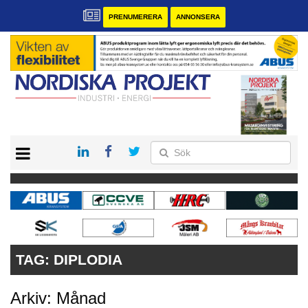
PRENUMERERA
ANNONSERA
START
KONTAKT
VÅRA ANDRA MAGASIN
PRENUMERERA
ANNONSERA
TAG:
DIPLODIA
Arkiv: Månad