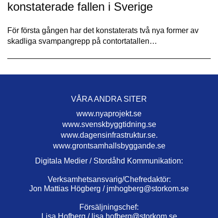
konstaterade fallen i Sverige
För första gången har det konstaterats två nya former av
skadliga svampangrepp på contortatallen…
VÅRA ANDRA SITER
www.nyaprojekt.se
www.svenskbyggtidning.se
www.dagensinfrastruktur.se.
www.grontsamhallsbyggande.se
Digitala Medier / Stordåhd Kommunikation:
Verksamhetsansvarig/Chefredaktör:
Jon Mattias Högberg /
jmhogberg@storkom.se
Försäljningschef:
Lisa Hofberg /
lisa.hofberg@storkom.se