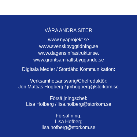
VÅRA ANDRA SITER
www.nyaprojekt.se
www.svenskbyggtidning.se
www.dagensinfrastruktur.se.
www.grontsamhallsbyggande.se
Digitala Medier / Stordåhd Kommunikation:
Verksamhetsansvarig/Chefredaktör:
Jon Mattias Högberg /
jmhogberg@storkom.se
Försäljningschef:
Lisa Hofberg /
lisa.hofberg@storkom.se
Försäljning:
Lisa Hofberg
lisa.hofberg@storkom.se