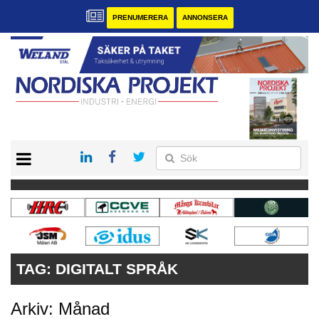
PRENUMERERA
ANNONSERA
START
KONTAKT
VÅRA ANDRA MAGASIN
PRENUMERERA
ANNONSERA
TAG:
DIGITALT SPRÅK
Arkiv: Månad