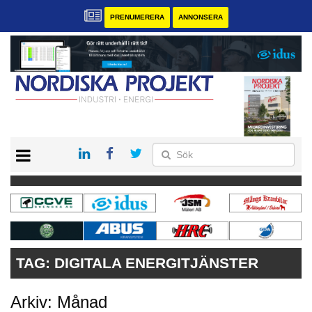
PRENUMERERA
ANNONSERA
START
KONTAKT
VÅRA ANDRA MAGASIN
PRENUMERERA
ANNONSERA
TAG:
DIGITALA ENERGITJÄNSTER
Arkiv: Månad