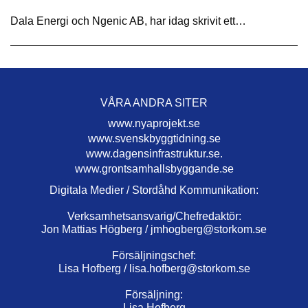
Dala Energi och Ngenic AB, har idag skrivit ett…
VÅRA ANDRA SITER
www.nyaprojekt.se
www.svenskbyggtidning.se
www.dagensinfrastruktur.se.
www.grontsamhallsbyggande.se
Digitala Medier / Stordåhd Kommunikation:
Verksamhetsansvarig/Chefredaktör:
Jon Mattias Högberg /
jmhogberg@storkom.se
Försäljningschef:
Lisa Hofberg /
lisa.hofberg@storkom.se
Försäljning:
Lisa Hofberg