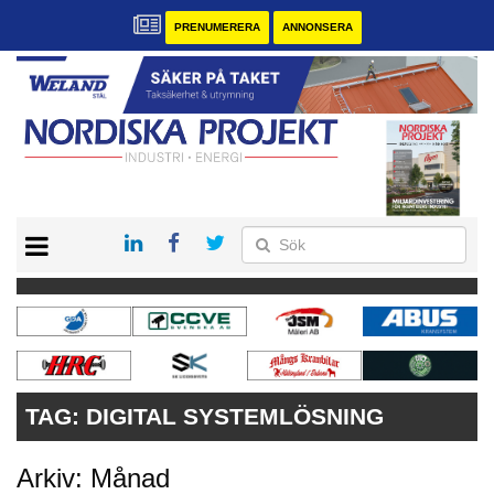
PRENUMERERA
ANNONSERA
START
KONTAKT
VÅRA ANDRA MAGASIN
PRENUMERERA
ANNONSERA
TAG:
DIGITAL SYSTEMLÖSNING
Arkiv: Månad