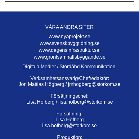
VÅRA ANDRA SITER
www.nyaprojekt.se
www.svenskbyggtidning.se
www.dagensinfrastruktur.se.
www.grontsamhallsbyggande.se
Digitala Medier / Stordåhd Kommunikation:
Verksamhetsansvarig/Chefredaktör:
Jon Mattias Högberg /
jmhogberg@storkom.se
Försäljningschef:
Lisa Hofberg /
lisa.hofberg@storkom.se
Försäljning:
Lisa Hofberg
lisa.hofberg@storkom.se
Produktion: