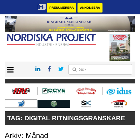
PRENUMERERA
ANNONSERA
START
KONTAKT
VÅRA ANDRA MAGASIN
PRENUMERERA
ANNONSERA
TAG:
DIGITAL RITNINGSGRANSKARE
Arkiv: Månad