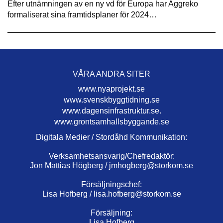
Efter utnämningen av en ny vd för Europa har Aggreko
formaliserat sina framtidsplaner för 2024…
VÅRA ANDRA SITER
www.nyaprojekt.se
www.svenskbyggtidning.se
www.dagensinfrastruktur.se.
www.grontsamhallsbyggande.se
Digitala Medier / Stordåhd Kommunikation:
Verksamhetsansvarig/Chefredaktör:
Jon Mattias Högberg /
jmhogberg@storkom.se
Försäljningschef:
Lisa Hofberg /
lisa.hofberg@storkom.se
Försäljning:
Lisa Hofberg