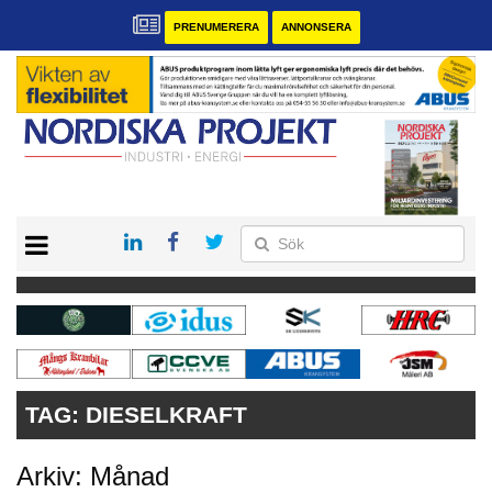
PRENUMERERA
ANNONSERA
START
KONTAKT
VÅRA ANDRA MAGASIN
PRENUMERERA
ANNONSERA
TAG:
DIESELKRAFT
Arkiv: Månad