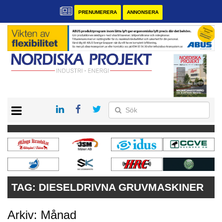
PRENUMERERA
ANNONSERA
START
KONTAKT
VÅRA ANDRA MAGASIN
PRENUMERERA
ANNONSERA
TAG:
DIESELDRIVNA GRUVMASKINER
Arkiv: Månad