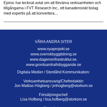
Epiroc har tecknat avtal om att förvärva verksamheten och
tillgångarna i FVT Research Inc., ett kanadensiskt bolag
med expertis på att konvertera…
VÅRA ANDRA SITER
www.nyaprojekt.se
www.svenskbyggtidning.se
www.dagensinfrastruktur.se.
www.grontsamhallsbyggande.se
Digitala Medier / Stordåhd Kommunikation:
Verksamhetsansvarig/Chefredaktör:
Jon Mattias Högberg /
jmhogberg@storkom.se
Försäljningschef:
Lisa Hofberg /
lisa.hofberg@storkom.se