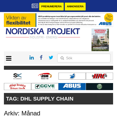
PRENUMERERA
ANNONSERA
START
KONTAKT
VÅRA ANDRA MAGASIN
PRENUMERERA
ANNONSERA
TAG:
DHL SUPPLY CHAIN
Arkiv: Månad