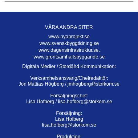
VÅRA ANDRA SITER
www.nyaprojekt.se
www.svenskbyggtidning.se
www.dagensinfrastruktur.se.
www.grontsamhallsbyggande.se
Digitala Medier / Stordåhd Kommunikation:
Verksamhetsansvarig/Chefredaktör:
Jon Mattias Högberg /
jmhogberg@storkom.se
Försäljningschef:
Lisa Hofberg /
lisa.hofberg@storkom.se
Försäljning:
Lisa Hofberg
lisa.hofberg@storkom.se
Produktion: