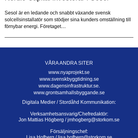
Sesol är en ledande och snabbt växande svensk
solcellsinstallatör som stödjer sina kunders omställning till
förnybar energi. Företaget…
VÅRA ANDRA SITER
www.nyaprojekt.se
www.svenskbyggtidning.se
www.dagensinfrastruktur.se.
www.grontsamhallsbyggande.se
Digitala Medier / Stordåhd Kommunikation:
Verksamhetsansvarig/Chefredaktör:
Jon Mattias Högberg /
jmhogberg@storkom.se
Försäljningschef:
Lisa Hofberg /
lisa.hofberg@storkom.se