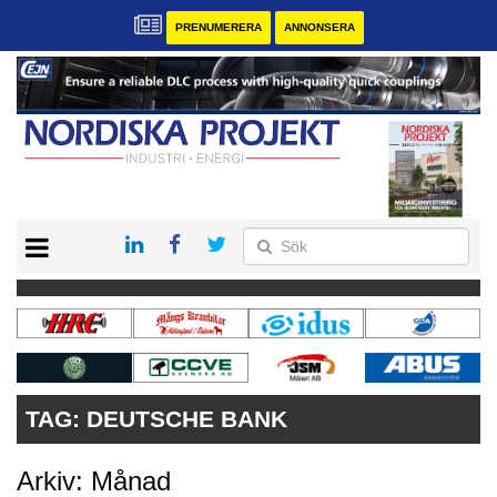
PRENUMERERA
ANNONSERA
START
KONTAKT
VÅRA ANDRA MAGASIN
PRENUMERERA
ANNONSERA
TAG:
DEUTSCHE BANK
Arkiv: Månad