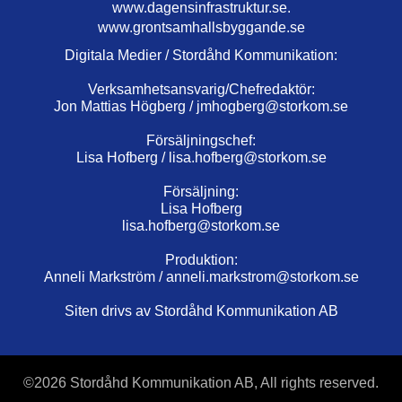
www.dagensinfrastruktur.se.
www.grontsamhallsbyggande.se
Digitala Medier / Stordåhd Kommunikation:
Verksamhetsansvarig/Chefredaktör:
Jon Mattias Högberg /
jmhogberg@storkom.se
Försäljningschef:
Lisa Hofberg /
lisa.hofberg@storkom.se
Försäljning:
Lisa Hofberg
lisa.hofberg@storkom.se
Produktion:
Anneli Markström /
anneli.markstrom@storkom.se
Siten drivs av Stordåhd Kommunikation AB
©
2026 Stordåhd Kommunikation AB, All rights reserved.