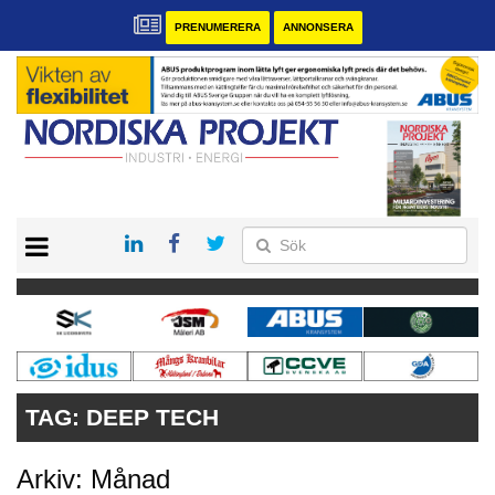
PRENUMERERA
ANNONSERA
START
KONTAKT
VÅRA ANDRA MAGASIN
PRENUMERERA
ANNONSERA
TAG:
DEEP TECH
Arkiv: Månad