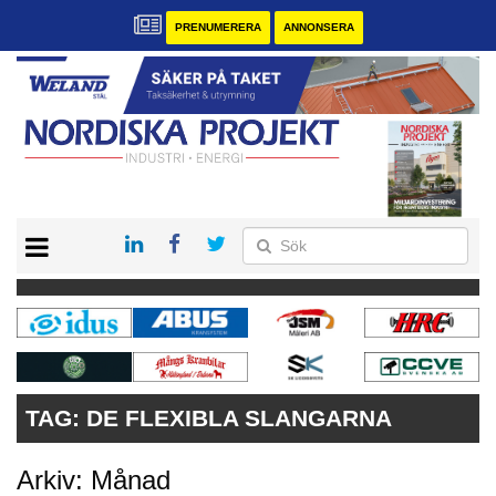
PRENUMERERA
ANNONSERA
START
KONTAKT
VÅRA ANDRA MAGASIN
PRENUMERERA
ANNONSERA
TAG:
DE FLEXIBLA SLANGARNA
Arkiv: Månad