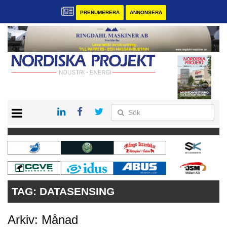
PRENUMERERA
ANNONSERA
START
KONTAKT
VÅRA ANDRA MAGASIN
PRENUMERERA
ANNONSERA
TAG:
DATASENSING
Arkiv: Månad