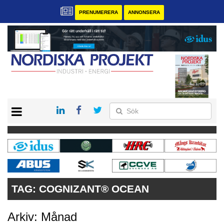
PRENUMERERA
ANNONSERA
START
KONTAKT
VÅRA ANDRA MAGASIN
PRENUMERERA
ANNONSERA
TAG:
COGNIZANT® OCEAN
Arkiv: Månad