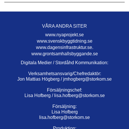
VÅRA ANDRA SITER
www.nyaprojekt.se
www.svenskbyggtidning.se
www.dagensinfrastruktur.se.
www.grontsamhallsbyggande.se
Digitala Medier / Stordåhd Kommunikation:
Verksamhetsansvarig/Chefredaktör:
Jon Mattias Högberg /
jmhogberg@storkom.se
Försäljningschef:
Lisa Hofberg /
lisa.hofberg@storkom.se
Försäljning:
Lisa Hofberg
lisa.hofberg@storkom.se
Produktion: