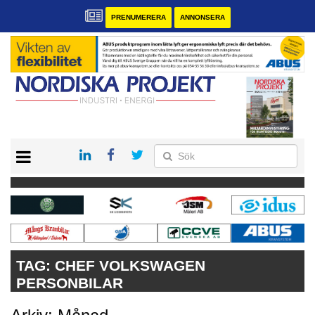
PRENUMERERA
ANNONSERA
START
KONTAKT
VÅRA ANDRA MAGASIN
PRENUMERERA
ANNONSERA
TAG:
CHEF VOLKSWAGEN
PERSONBILAR