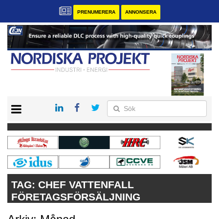
PRENUMERERA
ANNONSERA
START
KONTAKT
VÅRA ANDRA MAGASIN
PRENUMERERA
ANNONSERA
TAG:
CHEF VATTENFALL
FÖRETAGSFÖRSÄLJNING