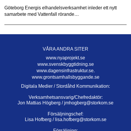
Göteborg Energis elhandelsverksamhet inleder ett nytt
samarbete med Vattenfall rörande…
VÅRA ANDRA SITER
www.nyaprojekt.se
www.svenskbyggtidning.se
www.dagensinfrastruktur.se.
www.grontsamhallsbyggande.se
Digitala Medier / Stordåhd Kommunikation:
Verksamhetsansvarig/Chefredaktör:
Jon Mattias Högberg /
jmhogberg@storkom.se
Försäljningschef:
Lisa Hofberg /
lisa.hofberg@storkom.se
Försäljning: