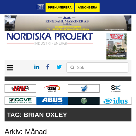
PRENUMERERA
ANNONSERA
START
KONTAKT
VÅRA ANDRA MAGASIN
PRENUMERERA
ANNONSERA
TAG:
BRIAN OXLEY
Arkiv: Månad