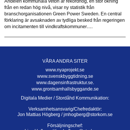
Andelen kommunala veton är rekordhög, en stor ökning
från en redan hög nivå, visar ny statistik från
branschorganisationen Green Power Sweden. En central
förklaring är avsaknaden av tydliga besked från regeringen
om incitamenten till vindkraftskommuner….
VÅRA ANDRA SITER
www.nyaprojekt.se
www.svenskbyggtidning.se
www.dagensinfrastruktur.se.
www.grontsamhallsbyggande.se
Digitala Medier / Stordåhd Kommunikation:
Verksamhetsansvarig/Chefredaktör:
Jon Mattias Högberg /
jmhogberg@storkom.se
Försäljningschef: