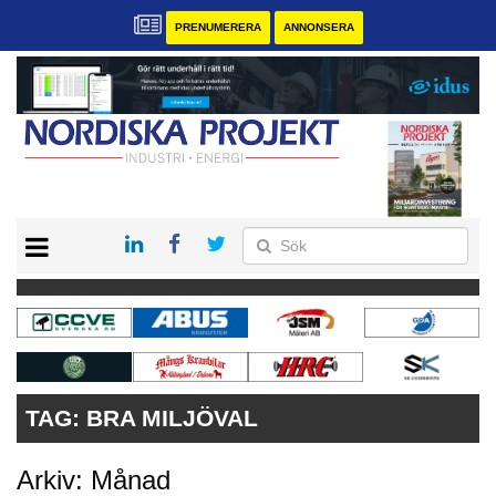
PRENUMERERA
ANNONSERA
START
KONTAKT
VÅRA ANDRA MAGASIN
PRENUMERERA
ANNONSERA
TAG:
BRA MILJÖVAL
Arkiv: Månad