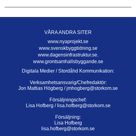
VÅRA ANDRA SITER
www.nyaprojekt.se
www.svenskbyggtidning.se
www.dagensinfrastruktur.se.
www.grontsamhallsbyggande.se
Digitala Medier / Stordåhd Kommunikation:
Verksamhetsansvarig/Chefredaktör:
Jon Mattias Högberg /
jmhogberg@storkom.se
Försäljningschef:
Lisa Hofberg /
lisa.hofberg@storkom.se
Försäljning:
Lisa Hofberg
lisa.hofberg@storkom.se