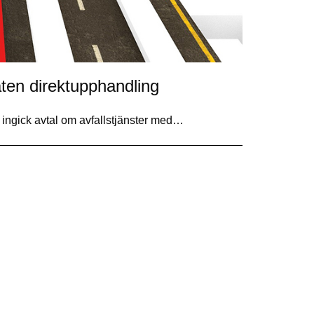
låten direktupphandling
 ingick avtal om avfallstjänster med…