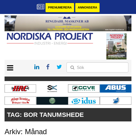
PRENUMERERA
ANNONSERA
START
KONTAKT
VÅRA ANDRA MAGASIN
PRENUMERERA
ANNONSERA
TAG:
BOR TANUMSHEDE
Arkiv: Månad